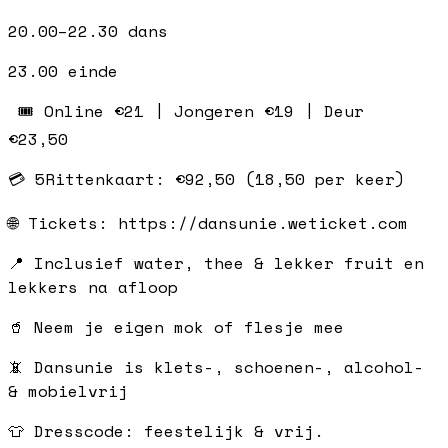
20.00–22.30 dans
23.00 einde
🎟️ Online €21 | Jongeren €19 | Deur
€23,50
💳 5Rittenkaart: €92,50 (18,50 per keer)
🌐 Tickets: https://dansunie.weticket.com
📍 Inclusief water, thee & lekker fruit en
lekkers na afloop
🥤 Neem je eigen mok of flesje mee
📵 Dansunie is klets-, schoenen-, alcohol-
& mobielvrij
👕 Dresscode: feestelijk & vrij.